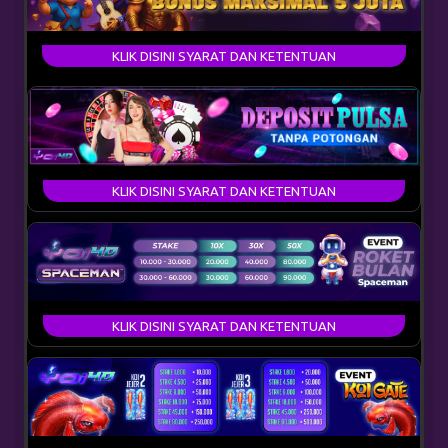
• Bonus ini hanya berlaku untuk permainan slot.
• Bonus harus di claim sebelum saldo di mainkan.
• Minimal deposit Rp 50.000,- untuk mengikuti event ini.
KLIK DISINI SYARAT DAN KETENTUAN
• Bonus bisa di klaim 1 hari 1 kali pada jam klaim yang
BONUS
DEPOSIT 5%
sudah ditentukan.
• Claim Bonus FREEBET tidak bisa ikut event slot yang lain
selama promo ini berlangsung.
PROMO SULTAN SPESIAL
• Syarat WD capai 3X Win Over (CONTOH : DEPO 50.000 +
BONUS 10.000 = 60.000 x 3 = 180.000 Win Over saldo
• Bonus harus di claim sebelum saldo di mainkan.
Nikmati Promo Eksklusif Bagi Member Sultan! Deposit
yang harus di capai).
Besar, Bonus Besar, Dan Peluang Menang Yang Lebih
• Bonus bisa di klaim 1 hari 1 kali pada jam klaim yang
Tinggi Menanti Anda!
• Claim hadiah hanya bisa dilakukan melalui Telegram
sudah ditentukan.
KLIK DISINI SYARAT DAN KETENTUAN
Official YOI4D.
DEPOSIT
PULSA TANPA
Syarat & Ketentuan Promo:
• Syarat WD capai 3X Win Over (CONTOH : DEPO 50.000
POTONGAN
• Apabila terindikasi adanya kecurangan, maka bonus
+ BONUS 10.000 = 60.000 x 3 = 180.000 Win Over saldo
1. Minimal Deposit: Rp 15.000.000
kemenangan akan kami tarik kembali.
yang harus di capai).
Syarat dan Ketentuan :
2. Maksimal Bonus: Rp 5.000.000
• Segala keputusan YOI4D tidak dapat diganggu gugat.
• Claim hadiah hanya bisa dilakukan melalui Telegram
1. Event Ini Berlaku Untuk Semua Member Yang Tidak
3. Claim Bonus : Maksimal 1x Dalam 1 Bulan
Official YOI4D.
Mengambil Bonus Deposit Harian / New member /
KLIK DISINI SYARAT DAN KETENTUAN
4. Turn Over (TO) : Wajib Mencapai 10x Dari Total
• Apabila terindikasi adanya kecurangan, maka bonus
Freebet
EVENT
SPACEMAN
Deposit + bonus
kemenangan akan kami tarik kembali.
2. Minimal Untuk Mengikuti Event Pulsa Tanpa Potongan
Syarat dan Ketentuan :
5. Permainan Berlaku Untuk TO: Slot Dan Casino
• Segala keputusan YOI4D tidak dapat diganggu gugat.
adalah 20.000 .
1. Event Ini Berlaku Untuk Semua Member YOI4D Yang
6. WAJIB CLAIM SEBELUM DIMAINKAN
• Klaim bonus bisa diberikan kepada customer service
3. Pulsa Tanpa Potongan Hanya Bisa Claim 1 Kali Per Hari
Tidak Mengambil Promo Bonus New Member/Bonus
kami atau marketing serta menyertakan bukti yang sudah
Dan Bisa Diclaim Setiap Hari.
7. Deposit Hanya Berlaku Melalui BANK, QRIS, Dan
Deposit Harian/Freebet Dan Tidak Berlaku Dari Bonus