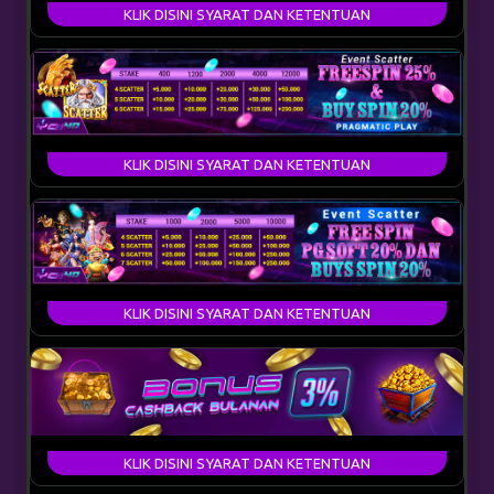
di share di GROUP FACBOOK kami
KLIK DISINI SYARAT DAN KETENTUAN
CRYPTO
Rollingan Mingguan
4. Hanya Berlaku Di Provider Telkomsel Dan xl.
EVENT
KOI GATE
• Screenshoot Login USER-ID lalu posting do group
8. Tidak Boleh Ada Kesamaan Alamat IP Dengan Member
2. Hanya Berlaku Untuk Permainan Spaceman Dengan
5. Syarat Turn Over 3x .
Syarat dan Ketentuan :
FACEBOOK Official YOI4D dengan hastag dan
Lain Atau Menggunakan IP Luar Indonesia
Minimal Deposit 100.000
menggunakan kata kata Pujian untuk website YOI4D
6. Tidak Boleh Dimainkan Di Live Casino Dan Classic
1. Event Ini Berlaku Untuk Semua Member YOI4D Yang
9. Promo Ini Tidak Dapat Digabung Dengan Promo Lain
3. Event Ini Tidak Bisa Di Gabung Dengan Event Slot
besarta TAG-3 irang teman aktif kamu
Slot,Jika Dilanggar Akan Dibanned.
Tidak Mengambil Promo Bonus New Member/Bonus
Lainnya Dan Jika Sudah Claim Spaceman Tidak Bisa Claim
10. Jika Terbukti Ada Indikasi Kecurangan Dan Hunter,
Deposit Harian/Freebet Dan Tidak Berlaku Dari Bonus
• Apabila melakukan kecurangan dalam bentuk apapun
7. DEPOSI TANPA POTONGAN Wajib Claim ke Custumer
Di Event Provider Lain
KLIK DISINI SYARAT DAN KETENTUAN
Otomatis ID Di Banned
Rollingan Mingguan
maka pihak kami akan melakukan BANNED ID PLAYER dan
Service : WHATSAPP/LIVECHAT
EVENT
SCATTER & FREESPIN
4. Setiap User ID Hanya Bisa Claim Event Slot Sebanyak
kredit yang ada dianggap hangus
11. Semua Keputusan Pihak Admin Adalah Mutlak Dan
2. Event Ini Berlaku Untuk Permainan Slot HABANERO
8. Turn Over Hanya Dihitung Dari Permainan Slot Game
PRAGMATIC
3X Setiap Hari (Reset Setiap Jam 00,00 WIB)
Tidak Bisa Di Ganggu Gugat
Dengan Minimal Deposit 100.000
(ONLY PRAGMATIC) .
5. Maksimal Bonus Rp 750.000/Hari Untuk 1 User Id
Event Scater Berlaku Di Game :
Kejar Bonus Hingga Rp 5.000.000 Dan Maksimalkan
3. Event Ini Tidak Bisa Di Gabung Dengan Event Slot
9. Untuk Promo Ini Tidak Dapat Digabung Dengan Event
Peluang Kemenangan Anda!
6. Bonus Tidak Berlaku Jika Melakukan Cashout 50%
Lainnya Dan Jika Sudah Claim Di HABANERO Tidak Bisa
- Gates of Olympus
Promo Lain.
Pada Games/Putaran Yang Diklaim
Claim Di Event Provider Lain
Segera Hubungi CS
Live Chat
Atau
Admin Telegram
KLIK DISINI SYARAT DAN KETENTUAN
- Gates of Olympus 1000
EVENT
SCATTER & FREESPIN
YOI4D
Untuk Klaim Bonus SULTAN Anda Sekarang Juga!
7. Dilarang Safety Betting Menggunakan Fitur Auto Sell
4. Apabila Lanjut Bermain / Melakukan Withdraw Sebelum
- Gates of Olympus Xmas 1000
Cash Out , Wajib Manual Cash Out
PG SOFT
Bonus Masuk Maka Dianggap Hangus
- Gates of Olympus Dice
8. Setiap Pemain Wajib Melakukan Screenshot Dengan
5. Setiap User ID Hanya Bisa Claim Event Slot Sebanyak
Syarat dan Ketentuan :
Tepat Sebelum Menjadi Merah / Mati , Wajib Setelah
3X Setiap Hari (Reset Setiap Jam 00,00 WIB)
- Gates of Gatot Kaca
1. Event Ini Berlaku Untuk Semua Member YOI4D Yang
Cashout Sudah Di Screenshot Jika Telat Maka Tidak Sah
6. Maksimal Bonus Rp 750.000/Hari Untuk 1 USER ID
Tidak Mengambil Promo Bonus New Member/Bonus
- Gates of Gatot Kaca 1000
KLIK DISINI SYARAT DAN KETENTUAN
9. Apabila Lanjut Bermain / Melakukan Withdraw Sebelum
Deposit Harian/Freebet Dan Tidak Berlaku Dari Bonus
EVENT
BONUS CASHBACK
7. Event Ini Tidak Bisa Di Gabung Dengan Event Slot
- Starlight Princess
Bonus Masuk Maka Dianggap Hangus.